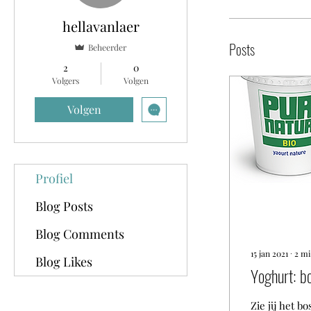
hellavanlaer
Posts
Beheerder
2
0
Volgers
Volgen
Volgen
Profiel
Blog Posts
Blog Comments
15 jan 2021
∙
2
mi
Blog Likes
Yoghurt: b
Zie jij het 