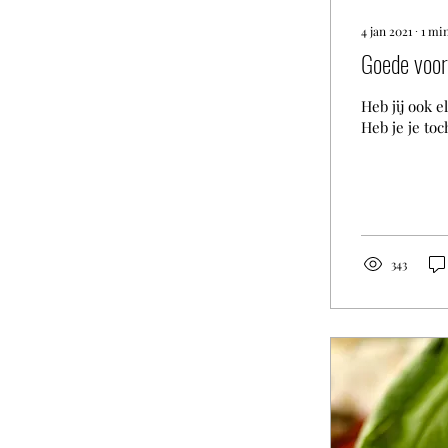
4 jan 2021
∙
1
min
Goede voo
Heb jij ook 
Heb je je toc
343