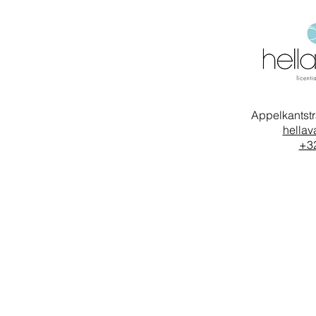
Appelkantst
hellav
+32