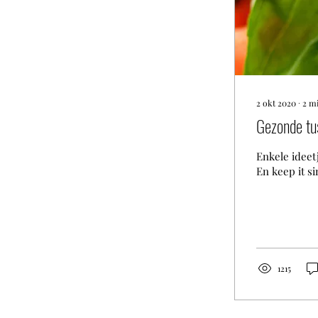
2 okt 2020
∙
2
mi
Gezonde tu
Enkele ideet
En keep it si
1215